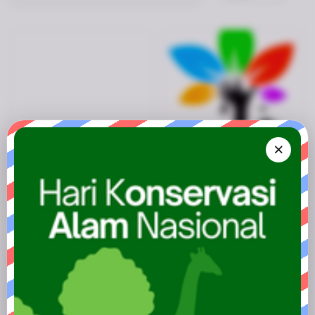
Penetapan Nilai Awal Efektifitas
Penetapan Kawasan Konservasi
Pengelolaan Kawasan Suaka
Prioritas Untuk Peningkatan
Alam, Kawasan Pelestarian
Nilai Indeks Efektivitas
Alam dan Taman Buru
Pengelolaan Sebesar 70 persen
Senin, 11 Jan 2016
Kamis, 31 Des 2015
1.297x Dilihat
3.102x Dilihat