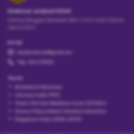
Direktorat Jenderal KSDAE
Gedung Manggala Wanabakti Blok 1 LT.8 Jl. Gatot Subroto,
Jakarta 10270
Kontak
datakonservasi@gmail.com
Telp. (021) 5730301
Tautan
Kementerian Kehutanan
Informasi Publik (PPID)
Sistem Informasi Kebakaran Hutan (SIPONGI)
Museum Perpustakaan Arboretum KemenHut
Pengaduan Online (SP4N‑LAPOR)