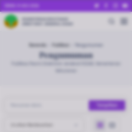
SENIN, 10 AGU 2026
KEMENTERIAN KEHUTANAN
DIREKTORAT JENDERAL KSDAE
Beranda
Publikasi
Pengumuman
Pengumuman
Publikasi Resmi Direktorat Jenderal KSDAE, Kementerian
Kehutanan
Tampilkan