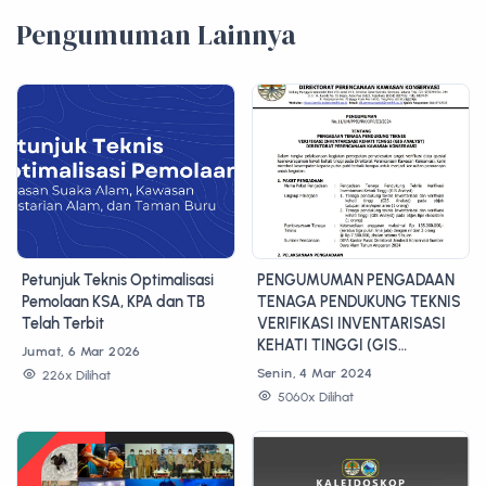
Pengumuman Lainnya
Petunjuk Teknis Optimalisasi
PENGUMUMAN PENGADAAN
Pemolaan KSA, KPA dan TB
TENAGA PENDUKUNG TEKNIS
Telah Terbit
VERIFIKASI INVENTARISASI
KEHATI TINGGI (GIS
Jumat, 6 Mar 2026
ANALYST) DIREKTORAT
Senin, 4 Mar 2024
226x Dilihat
PERENCANAAN KAWASAN
5060x Dilihat
KONSERVASI