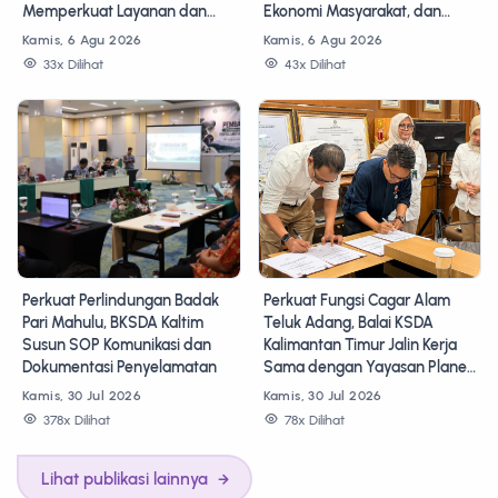
Memperkuat Layanan dan
Ekonomi Masyarakat, dan
Konservasi
Pengembangan Layanan BLU
Kamis, 6 Agu 2026
Kamis, 6 Agu 2026
Taman Nasional Komodo?
33x Dilihat
43x Dilihat
Perkuat Perlindungan Badak
Perkuat Fungsi Cagar Alam
Pari Mahulu, BKSDA Kaltim
Teluk Adang, Balai KSDA
Susun SOP Komunikasi dan
Kalimantan Timur Jalin Kerja
Dokumentasi Penyelamatan
Sama dengan Yayasan Planet
Urgensi Indonesia
Kamis, 30 Jul 2026
Kamis, 30 Jul 2026
378x Dilihat
78x Dilihat
Lihat publikasi lainnya