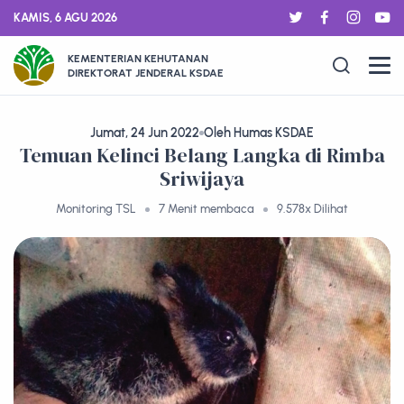
KAMIS, 6 AGU 2026
KEMENTERIAN KEHUTANAN
DIREKTORAT JENDERAL KSDAE
Jumat, 24 Jun 2022
Oleh Humas KSDAE
Temuan Kelinci Belang Langka di Rimba
Sriwijaya
Monitoring TSL
7 Menit membaca
9.578x Dilihat
ARTIKEL