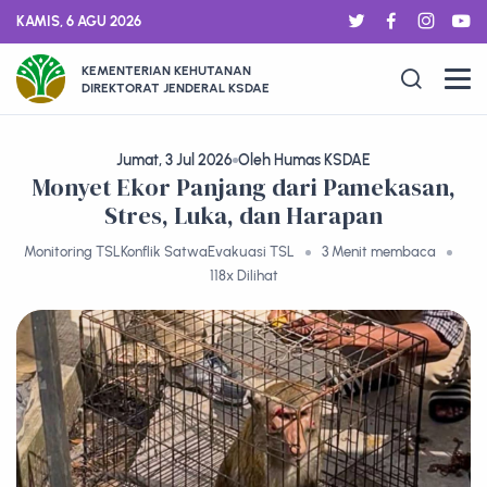
KAMIS, 6 AGU 2026
KEMENTERIAN KEHUTANAN
DIREKTORAT JENDERAL KSDAE
Jumat, 3 Jul 2026
Oleh Humas KSDAE
Monyet Ekor Panjang dari Pamekasan,
Stres, Luka, dan Harapan
Monitoring TSL
Konflik Satwa
Evakuasi TSL
3 Menit membaca
118x Dilihat
ARTIKEL