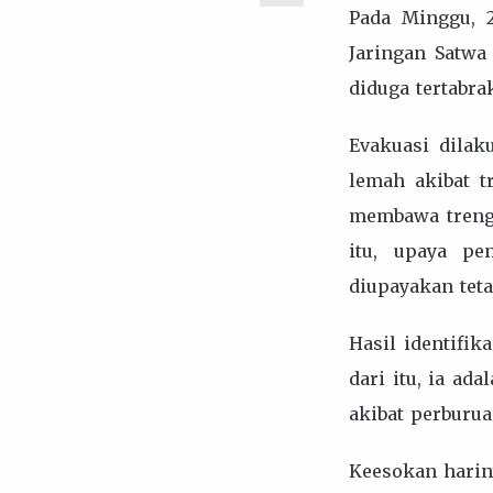
Pada Minggu, 2
Jaringan Satwa
diduga tertabr
Evakuasi dilak
lemah akibat t
membawa trengg
itu, upaya pe
diupayakan teta
Hasil identifik
dari itu, ia ad
akibat perburua
Keesokan hariny