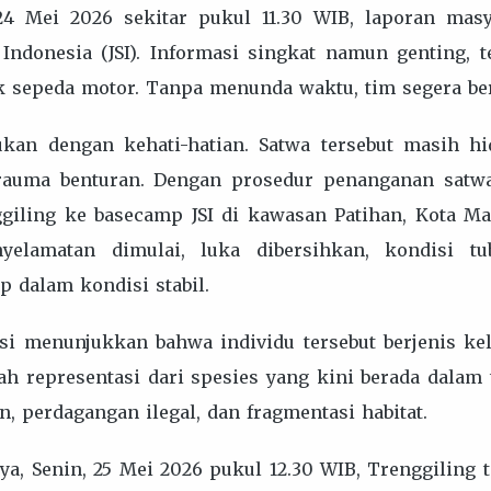
4 Mei 2026 sekitar pukul 11.30 WIB, laporan masy
 Indonesia (JSI). Informasi singkat namun genting, 
ak sepeda motor. Tanpa menunda waktu, tim segera be
ukan dengan kehati-hatian. Satwa tersebut masih h
rauma benturan. Dengan prosedur penanganan satwa 
iling ke basecamp JSI di kawasan Patihan, Kota Ma
nyelamatan dimulai, luka dibersihkan, kondisi t
p dalam kondisi stabil.
asi menunjukkan bahwa individu tersebut berjenis ke
alah representasi dari spesies yang kini berada dalam 
n, perdagangan ilegal, dan fragmentasi habitat.
a, Senin, 25 Mei 2026 pukul 12.30 WIB, Trenggiling 