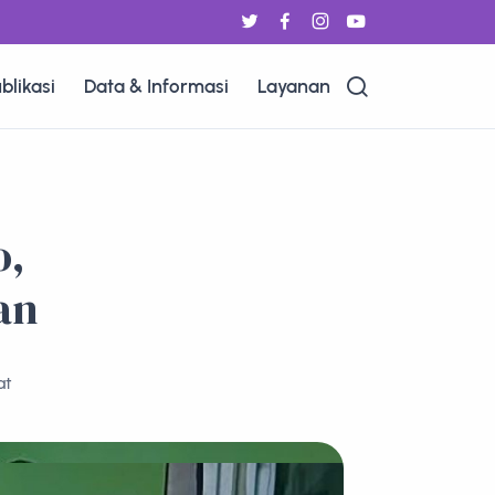
blikasi
Data & Informasi
Layanan
o,
an
at