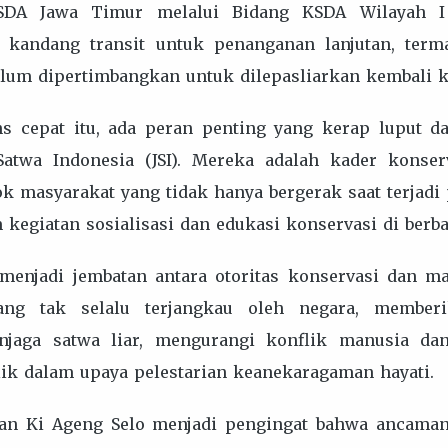
SDA Jawa Timur melalui Bidang KSDA Wilayah I 
 kandang transit untuk penanganan lanjutan, term
lum dipertimbangkan untuk dilepasliarkan kembali ke
ns cepat itu, ada peran penting yang kerap luput d
Satwa Indonesia (JSI). Mereka adalah kader konse
 masyarakat yang tidak hanya bergerak saat terjadi 
m kegiatan sosialisasi dan edukasi konservasi di berb
I menjadi jembatan antara otoritas konservasi dan m
ang tak selalu terjangkau oleh negara, membe
njaga satwa liar, mengurangi konflik manusia da
lik dalam upaya pelestarian keanekaragaman hayati.
alan Ki Ageng Selo menjadi pengingat bahwa ancaman