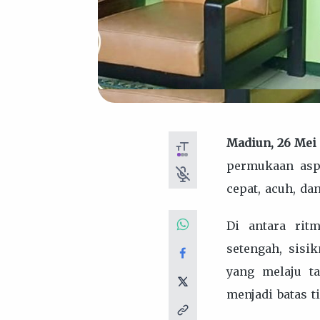
Madiun, 26 Mei
permukaan aspal
cepat, acuh, d
Di antara rit
setengah, sis
yang melaju ta
menjadi batas t