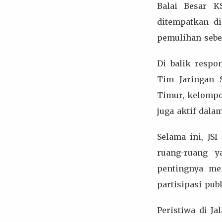
Balai Besar K
ditempatkan di
pemulihan sebe
Di balik respo
Tim Jaringan 
Timur, kelompok
juga aktif dala
Selama ini, JS
ruang-ruang y
pentingnya me
partisipasi pub
Peristiwa di J