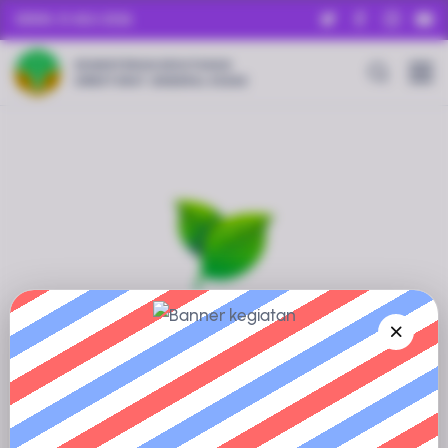
SENIN, 10 AGU 2026
KEMENTERIAN KEHUTANAN
DIREKTORAT JENDERAL KSDAE
Informasi Sedang Disiapkan
Profil Kawasan Konservasi ini sedang dalam proses
pengumpulan dan verifikasi data.
Silakan kembali dalam waktu dekat, atau jelajahi kawasan
konservasi lainnya untuk mendapatkan informasi yang