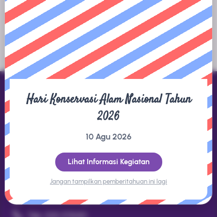
tersedia.
Hari Konservasi Alam Nasional Tahun
2026
Direktorat Jenderal KSDAE
10 Agu 2026
Gedung Manggala Wanabakti Blok 1 LT.8 Jl. Gatot Subroto,
Jakarta 10270
Lihat Informasi Kegiatan
Jangan tampilkan pemberitahuan ini lagi
Kontak
datakonservasi@gmail.com
Telp. (021) 5730301