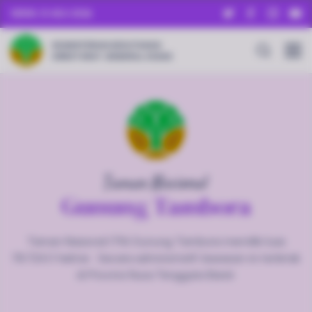
SENIN, 10 AGU 2026
KEMENTERIAN KEHUTANAN
DIREKTORAT JENDERAL KSDAE
Taman Nasional
Gunung Tambora
Taman Nasional (TN) Gunung Tambora memiliki luas
78.724,11 hektar . Secara administratif, kawasan ini terletak
di Provinsi Nusa Tenggara Barat.