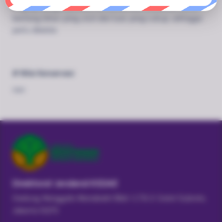
lengkap dengan potensi tumbuhan dan satwa liar serta
bentang lahan yang utuh dan luas yang cukup, sehingga
perlu dikelola.
# Nilai Konservasi
nan
Direktorat Jenderal KSDAE
Gedung Manggala Wanabakti Blok 1 LT.8 Jl. Gatot Subroto,
Jakarta 10270