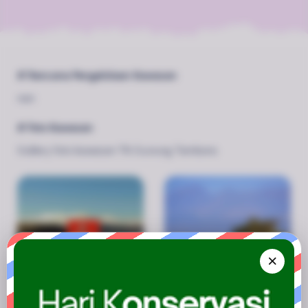
# Rencana Pengelolaan Kawasan
nan
# Foto Kawasan
Gallery foto kawasan TN Gunung Tambora.
Papan Larangan Mendekat
Savana Doro Ncanga