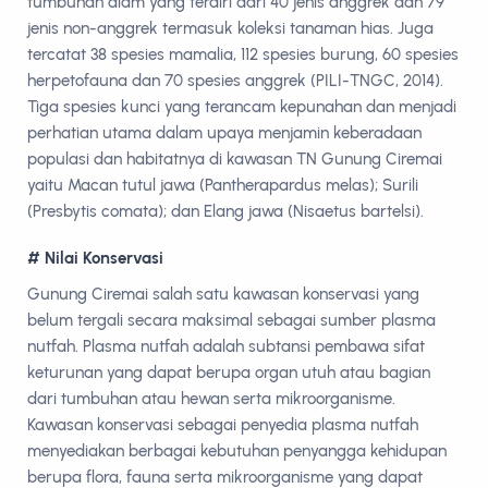
tumbuhan alam yang terdiri dari 40 jenis anggrek dan 79
jenis non-anggrek termasuk koleksi tanaman hias. Juga
tercatat 38 spesies mamalia, 112 spesies burung, 60 spesies
herpetofauna dan 70 spesies anggrek (PILI-TNGC, 2014).
Tiga spesies kunci yang terancam kepunahan dan menjadi
perhatian utama dalam upaya menjamin keberadaan
populasi dan habitatnya di kawasan TN Gunung Ciremai
yaitu Macan tutul jawa (Pantherapardus melas); Surili
(Presbytis comata); dan Elang jawa (Nisaetus bartelsi).
# Nilai Konservasi
Gunung Ciremai salah satu kawasan konservasi yang
belum tergali secara maksimal sebagai sumber plasma
nutfah. Plasma nutfah adalah subtansi pembawa sifat
keturunan yang dapat berupa organ utuh atau bagian
dari tumbuhan atau hewan serta mikroorganisme.
Kawasan konservasi sebagai penyedia plasma nutfah
menyediakan berbagai kebutuhan penyangga kehidupan
berupa flora, fauna serta mikroorganisme yang dapat