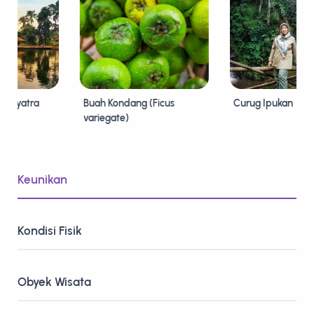
tayatra
Buah Kondang (Ficus
Curug Ipukan
variegate)
Keunikan
Kondisi Fisik
Obyek Wisata