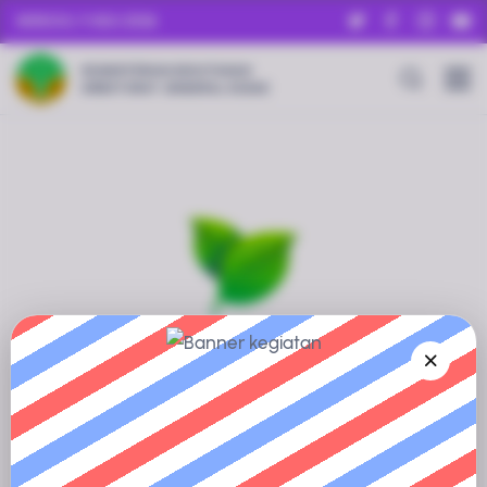
MINGGU, 9 AGU 2026
KEMENTERIAN KEHUTANAN
DIREKTORAT JENDERAL KSDAE
Informasi Sedang Disiapkan
Profil Kawasan Konservasi ini sedang dalam proses
pengumpulan dan verifikasi data.
Silakan kembali dalam waktu dekat, atau jelajahi kawasan
konservasi lainnya untuk mendapatkan informasi yang