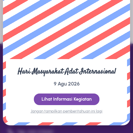
tersedia.
Hari Masyarakat Adat Internasional
Direktorat Jenderal KSDAE
9 Agu 2026
Gedung Manggala Wanabakti Blok 1 LT.8 Jl. Gatot Subroto,
Jakarta 10270
Lihat Informasi Kegiatan
Jangan tampilkan pemberitahuan ini lagi
Kontak
datakonservasi@gmail.com
Telp. (021) 5730301