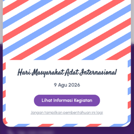
tersedia.
Hari Masyarakat Adat Internasional
Direktorat Jenderal KSDAE
9 Agu 2026
Gedung Manggala Wanabakti Blok 1 LT.8 Jl. Gatot Subroto,
Jakarta 10270
Lihat Informasi Kegiatan
Jangan tampilkan pemberitahuan ini lagi
Kontak
datakonservasi@gmail.com
Telp. (021) 5730301