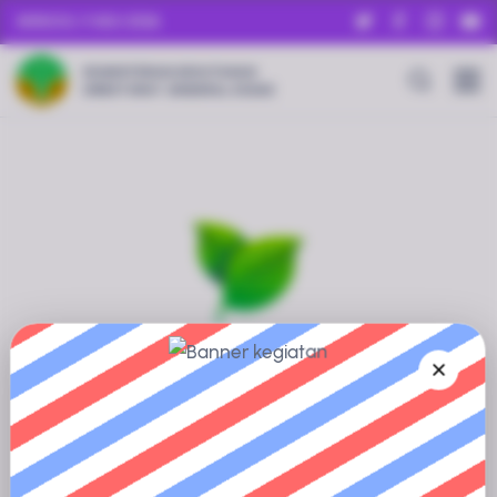
MINGGU, 9 AGU 2026
KEMENTERIAN KEHUTANAN
DIREKTORAT JENDERAL KSDAE
Informasi Sedang Disiapkan
Profil Kawasan Konservasi ini sedang dalam proses
pengumpulan dan verifikasi data.
Silakan kembali dalam waktu dekat, atau jelajahi kawasan
konservasi lainnya untuk mendapatkan informasi yang