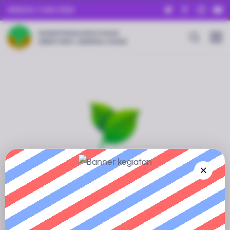
MINGGU, 9 AGU 2026
KEMENTERIAN KEHUTANAN
DIREKTORAT JENDERAL KSDAE
Informasi Sedang Disiapkan
Profil Kawasan Konservasi ini sedang dalam proses
pengumpulan dan verifikasi data.
Silakan kembali dalam waktu dekat, atau jelajahi kawasan
konservasi lainnya untuk mendapatkan informasi yang