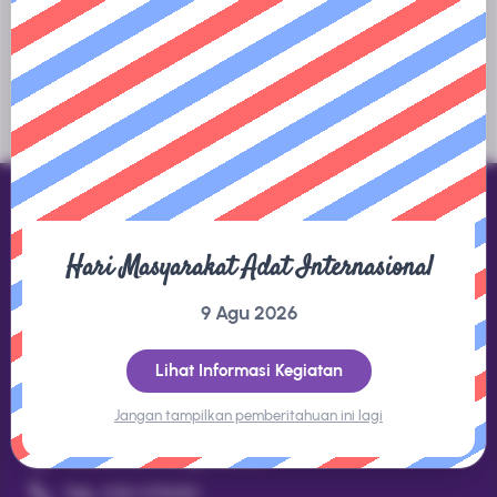
tersedia.
Hari Masyarakat Adat Internasional
Direktorat Jenderal KSDAE
9 Agu 2026
Gedung Manggala Wanabakti Blok 1 LT.8 Jl. Gatot Subroto,
Jakarta 10270
Lihat Informasi Kegiatan
Jangan tampilkan pemberitahuan ini lagi
Kontak
datakonservasi@gmail.com
Telp. (021) 5730301