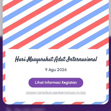
tersedia.
Hari Masyarakat Adat Internasional
Direktorat Jenderal KSDAE
9 Agu 2026
Gedung Manggala Wanabakti Blok 1 LT.8 Jl. Gatot Subroto,
Jakarta 10270
Lihat Informasi Kegiatan
Jangan tampilkan pemberitahuan ini lagi
Kontak
datakonservasi@gmail.com
Telp. (021) 5730301