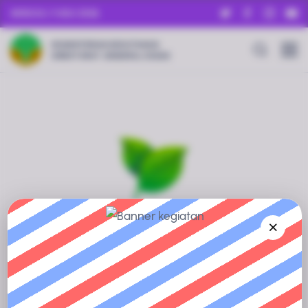
MINGGU, 9 AGU 2026
KEMENTERIAN KEHUTANAN
DIREKTORAT JENDERAL KSDAE
Informasi Sedang Disiapkan
Profil Kawasan Konservasi ini sedang dalam proses
pengumpulan dan verifikasi data.
Silakan kembali dalam waktu dekat, atau jelajahi kawasan
konservasi lainnya untuk mendapatkan informasi yang