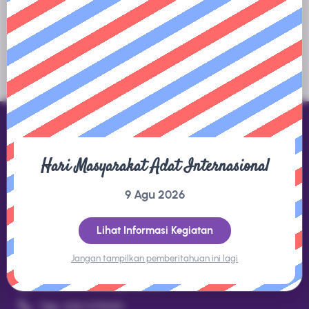
tersedia.
Hari Masyarakat Adat Internasional
Direktorat Jenderal KSDAE
9 Agu 2026
Gedung Manggala Wanabakti Blok 1 LT.8 Jl. Gatot Subroto,
Jakarta 10270
Lihat Informasi Kegiatan
Jangan tampilkan pemberitahuan ini lagi
Kontak
datakonservasi@gmail.com
Telp. (021) 5730301