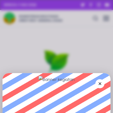
MINGGU, 9 AGU 2026
KEMENTERIAN KEHUTANAN
DIREKTORAT JENDERAL KSDAE
Informasi Sedang Disiapkan
Profil Kawasan Konservasi ini sedang dalam proses
pengumpulan dan verifikasi data.
Silakan kembali dalam waktu dekat, atau jelajahi kawasan
konservasi lainnya untuk mendapatkan informasi yang