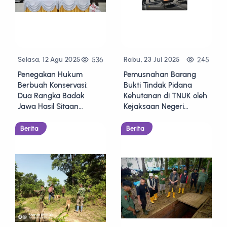
536
245
Selasa, 12 Agu 2025
Rabu, 23 Jul 2025
Penegakan Hukum
Pemusnahan Barang
Berbuah Konservasi:
Bukti Tindak Pidana
Dua Rangka Badak
Kehutanan di TNUK oleh
Jawa Hasil Sitaan
Kejaksaan Negeri
Disimpan di Museum
Pandeglang
Negeri Banten
Berita
Berita